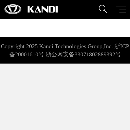
Copyright 2025 Kandi Technologies Group,Inc. 浙ICP
备20001610号 浙公网安备33071802889392号